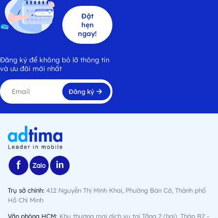
Đặt
hẹn
ngay!
Đăng ký để không bỏ lỡ thông tin
và ưu đãi mới nhất
Đăng ký
Trụ sở chính:
412 Nguyễn Thị Minh Khai, Phường Bàn Cờ, Thành phố
Hồ Chí Minh
Văn phòng HCM:
Khu thương mại dịch vụ tại Tầng 2 (hai), Tháp B2 -