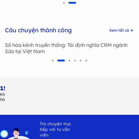
Câu chuyện thành công
Xem tất cả
Số hóa kênh truyền thống: Tái định nghĩa CRM ngành
Giải pháp giao tiếp một chạm với nhà bán lẻ
Sữa tại Việt Nam
150
+
Khách
hàng
Trò chuyện trực
tiếp với tư vấn
viên