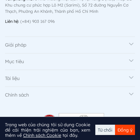
Khu chung cư phức hợp Lô M2 (Sarimi), Số 72 đường Nguyễn Cơ
Thạch, Phường An Khánh, Thành phố Hồ Chí Minh
Liên hệ:
(+84) 903 167 096
Giải pháp
Mục tiêu
Tài liệu
Chính sách
Trang web của chúng tôi sử dụng Cookie
để cải thiện trải nghiệm của bạn, xem
Từ chối
Đồng ý
thêm về
Chính sách Cookie
tại đây.
© 2024 adtima. All rights reserved