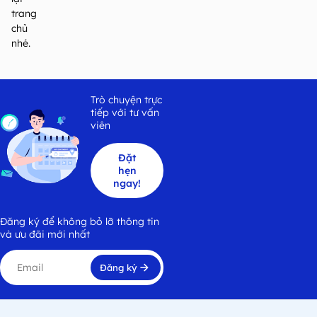
trang
chủ
nhé.
Trò chuyện trực
tiếp với tư vấn
viên
Đặt
hẹn
ngay!
Đăng ký để không bỏ lỡ thông tin
và ưu đãi mới nhất
Đăng ký