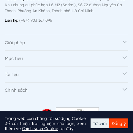
Khu chung cư phức hợp Lô M2 (Sarimi), Số 72 đường Nguyễn Cơ
Thạch, Phường An Khánh, Thành phố Hồ Chí Minh
Liên hệ:
(+84) 903 167 096
Giải pháp
Mục tiêu
Tài liệu
Chính sách
Trang web của chúng tôi sử dụng Cookie
để cải thiện trải nghiệm của bạn, xem
Từ chối
Đồng ý
thêm về
Chính sách Cookie
tại đây.
© 2024 adtima. All rights reserved