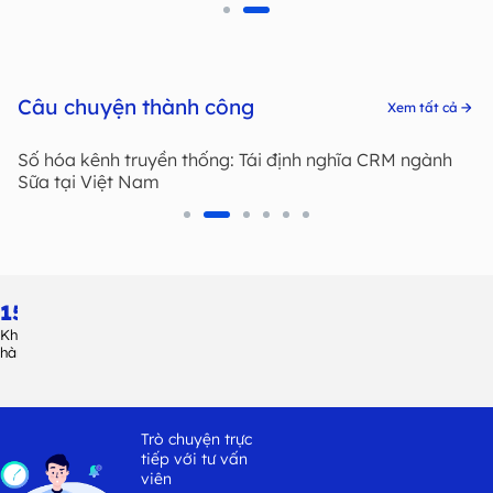
Câu chuyện thành công
Xem tất cả
Số hóa kênh truyền thống: Tái định nghĩa CRM ngành
Giải pháp giao tiếp một chạm với nhà bán lẻ
Sữa tại Việt Nam
150
+
Khách
hàng
Trò chuyện trực
tiếp với tư vấn
viên