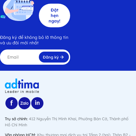
Đặt
hẹn
ngay!
Đăng ký để không bỏ lỡ thông tin
và ưu đãi mới nhất
Đăng ký
Trụ sở chính:
412 Nguyễn Thị Minh Khai, Phường Bàn Cờ, Thành phố
Hồ Chí Minh
Văn phòng HCM:
Khu thương mại dịch vụ tại Tầng 2 (hai), Tháp B2 -